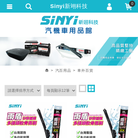
0
Sinyi新翊科技
會員登入
繁體中文
會員註冊
忘記密碼
訂單查詢
追蹤清單
汽百用品
車外百貨
匯款通知