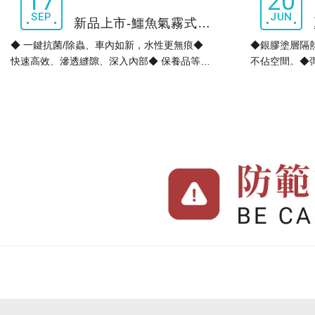
17
20
SEP
JUN
新品上市-鱷魚氣霧式抗菌/ 除蟲噴霧
◆ 一鍵抗菌/除蟲、車內如新，水性更無痕◆
◆銀膠塗層隔
快速高效、滲透縫隙、深入內部◆ 保養品等級
不佔空間。◆
抗菌配方，安全有效◆ SGS檢測合格，對付常
形。
見6種菌◆ 無重金屬檢出，零殘留更放心