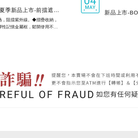
04
MAY
夏季新品上市-前擋遮陽好收納銀膠大圓弧
熱，阻擋紫外線。◆摺疊收納，
彈性記憶金屬框，鬆開使用不變